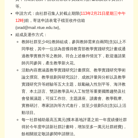
等。
申請方式：由社群召集人於截止期限(
113年2月21日星期三中午
12時
)前，寄送申請表電子檔至收件信箱
(orad@mail.ntue.edu.tw)。
組成及運作方式：
教師社群至少4位教師組成，參與教師需來自兩間(含)以上不
同學校，其中一位須為曾獲得教育部教學實踐研究計畫或通
過教學實務升等之教師。符合上述條件情況下，歡迎邀請業
師共同參與，產生教學新火花。
活動內容應涵蓋教學實踐研究計畫撰寫、教學實踐研究學術
論文撰寫、教學規劃與研究設計、成效評量與分析以及教學
實踐研究升等經驗等五大主題，鼓勵融入性別平等、海洋教
育、本土語言、雙語教學及AI人工智慧等重要國際趨勢及社
會發展議題，可採工作坊、主題講座、讀書會、教學觀摩、
實務研討、專家諮詢等方式進行，並至少規劃5次(含)以上活
動項目。
每一社群補助最高五萬元(獲本基地評選之前一年度績優社群
得於今年度申請新社群計畫時，增加至多一萬元社群經費)，
餘相關規定敬請參閱申請辦法。