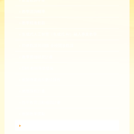
新進教師手冊
教學諮詢輔導
教學精進創新
生成式人工智慧（生成式 AI）融入專業教學
同儕觀課與回饋-全校開放觀課
教學實踐研究計畫
EMI 教師專業發展
教師專業成長數位課程
總整課程計畫
性平教育活動補助計畫
教師教學獎勵
轉知活動