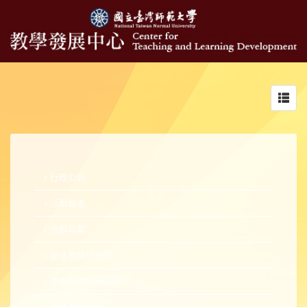
Toggl
navig
行政公告
活動報名
活動花絮
新進教師研習營
中生代教師研習營