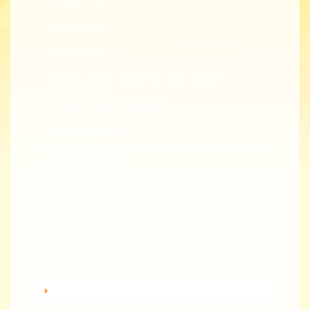
新進教師手冊
教學諮詢輔導
教學精進創新
生成式人工智慧（生成式 AI）融入專業教學
同儕觀課與回饋-全校開放觀課
教學實踐研究計畫
EMI 教師專業發展
教師專業成長數位課程
總整課程計畫
性平教育活動補助計畫
教師教學獎勵
轉知活動