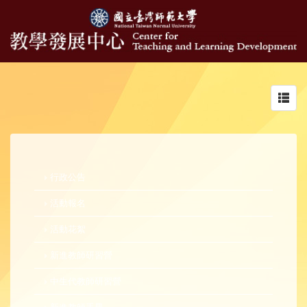
Toggl
navig
行政公告
活動報名
活動花絮
新進教師研習營
中生代教師研習營