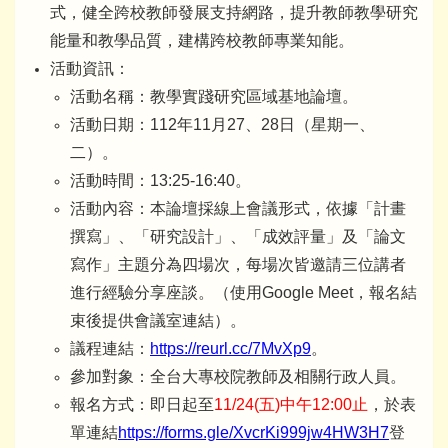
式，健全跨校教師發展支持網路，提升教師教學研究
能量和教學品質，建構跨校教師專業知能。
活動資訊：
活動名稱：教學實踐研究區域基地論壇。
活動日期：112年11月27、28日（星期一、
二）。
活動時間：13:25-16:40。
活動內容：本論壇採線上會議形式，依據「計畫
撰寫」、「研究設計」、「成效評量」及「論文
寫作」主題分為四場次，每場次皆邀請三位講者
進行經驗分享座談。（使用Google Meet，報名結
束後提供會議室連結）。
議程連結：
https://reurl.cc/7MvXp9
。
參加對象：全台大專校院教師及相關行政人員。
報名方式：即日起至
11/24(五)中午12:00止
，於表
單連結
https://forms.gle/XvcrKi999jw4HW3H7
登