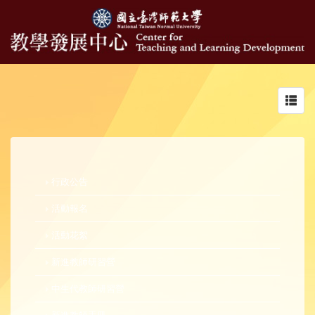
Toggl
navig
行政公告
活動報名
活動花絮
新進教師研習營
中生代教師研習營