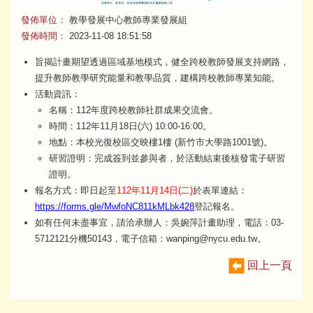
發佈單位：
教學發展中心教師專業發展組
發佈時間：
2023-11-08 18:51:58
旨揭計畫期望透過區域基地模式，健全跨校教師發展支持網路，
提升教師教學研究能量和教學品質，建構跨校教師專業知能。
活動資訊：
名稱：112年度跨校教師社群成果交流會。
時間：112年11月18日(六) 10:00-16:00。
地點：本校光復校區交映樓1樓 (新竹市大學路1001號)。
研習證明：完成簽到並參與者，於活動結束後核發電子研習
證明。
報名方式：即日起至
112年11月14日(二)
於表單連結：
https://forms.gle/MwfoNC811kMLbk428
登記報名。
如有任何未盡事宜，請洽承辦人：吳婉萍計畫助理，電話：03-
5712121分機50143，電子信箱：wanping@nycu.edu.tw。
回上一頁