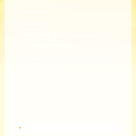
新進教師手冊
教學諮詢輔導
教學精進創新
生成式人工智慧（生成式 AI）融入專業教學
同儕觀課與回饋-全校開放觀課
教學實踐研究計畫
EMI 教師專業發展
教師專業成長數位課程
總整課程計畫
性平教育活動補助計畫
教師教學獎勵
轉知活動