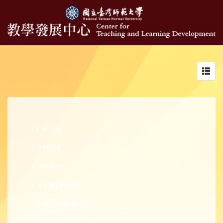
Toggl
navig
行政公告
活動報名
活動花絮
新進教師研習營
中生代教師研習營