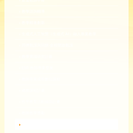
新進教師手冊
教學諮詢輔導
教學精進創新
生成式人工智慧（生成式 AI）融入專業教學
同儕觀課與回饋-全校開放觀課
教學實踐研究計畫
EMI 教師專業發展
教師專業成長數位課程
總整課程計畫
性平教育活動補助計畫
教師教學獎勵
轉知活動