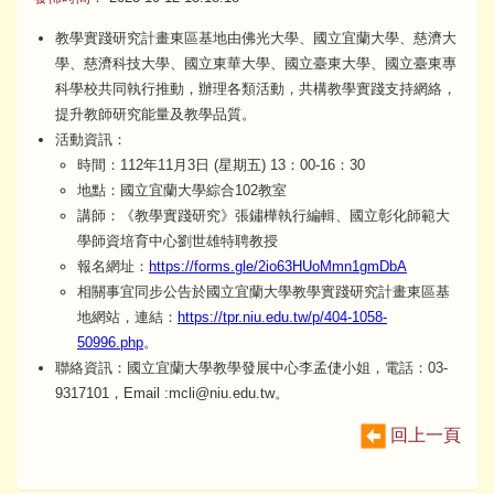
教學實踐研究計畫東區基地由佛光大學、國立宜蘭大學、慈濟大
學、慈濟科技大學、國立東華大學、國立臺東大學、國立臺東專
科學校共同執行推動，辦理各類活動，共構教學實踐支持網絡，
提升教師研究能量及教學品質。
活動資訊：
時間：112年11月3日 (星期五) 13：00-16：30
地點：國立宜蘭大學綜合102教室
講師：《教學實踐研究》張鏽樺執行編輯、國立彰化師範大
學師資培育中心劉世雄特聘教授
報名網址：
https://forms.gle/2io63HUoMmn1gmDbA
相關事宜同步公告於國立宜蘭大學教學實踐研究計畫東區基
地網站，連結：
https://tpr.niu.edu.tw/p/404-1058-
50996.php
。
聯絡資訊：國立宜蘭大學教學發展中心李孟倢小姐，電話：03-
9317101，Email :mcli@niu.edu.tw。
回上一頁