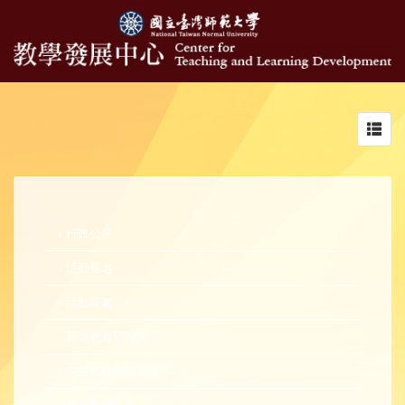
Toggl
navig
行政公告
活動報名
活動花絮
新進教師研習營
中生代教師研習營