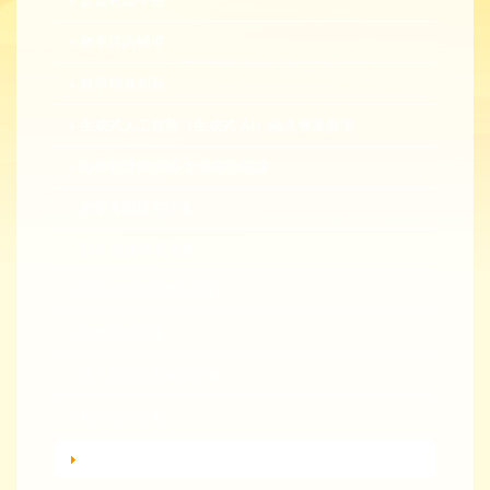
新進教師手冊
教學諮詢輔導
教學精進創新
生成式人工智慧（生成式 AI）融入專業教學
同儕觀課與回饋-全校開放觀課
教學實踐研究計畫
EMI 教師專業發展
教師專業成長數位課程
總整課程計畫
性平教育活動補助計畫
教師教學獎勵
轉知活動