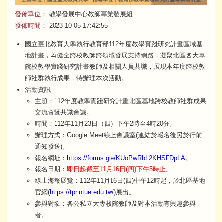
發佈單位：
教學發展中心教師專業發展組
發佈時間：
2023-10-05 17:42:55
國立臺北教育大學執行教育部112年度教學實踐研究計畫區域基
地計畫，為健全跨校教師跨領域發展支持網路，凝聚北區各大專
院校教學實踐研究計畫教師及相關人員共識，展現本年度跨校教
師社群執行成果，特辦理本次活動。
活動資訊
主題：112年度教學實踐研究計畫北區基地跨校教師社群成果
交流會暨共識會議。
時間：112年11月23日（四）下午2時至4時20分。
辦理方式：Google Meet線上會議室(連結於報名後另於行前
通知發送)。
報名網址：
https://forms.gle/KUoPwRbL2KHSFDpLA
。
報名日期：
即日起截至11月16日(四)下午5時止
。
線上海報展覽：112年11月16日(四)中午12時起，於北區基地
官網(
https://tpr.ntue.edu.tw/
)展出。
參與對象：各公私立大專校院教師及對本活動有興趣參與
者。