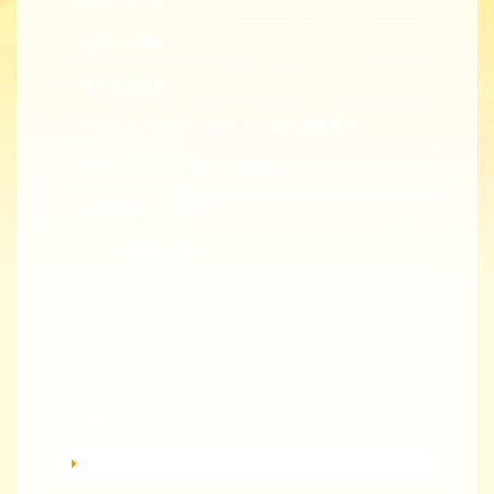
新進教師手冊
教學諮詢輔導
教學精進創新
生成式人工智慧（生成式 AI）融入專業教學
同儕觀課與回饋-全校開放觀課
教學實踐研究計畫
EMI 教師專業發展
教師專業成長數位課程
總整課程計畫
性平教育活動補助計畫
教師教學獎勵
轉知活動