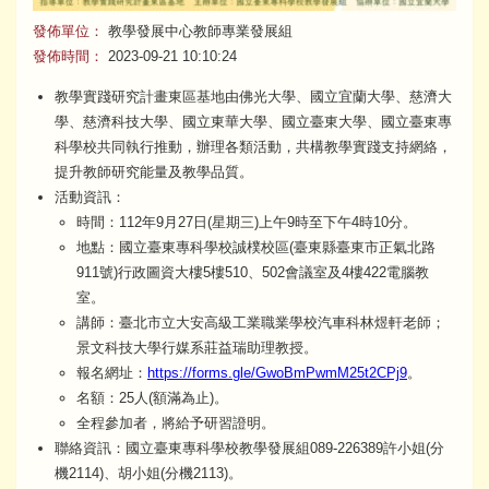
發佈單位：
教學發展中心教師專業發展組
發佈時間：
2023-09-21 10:10:24
教學實踐研究計畫東區基地由佛光大學、國立宜蘭大學、慈濟大
學、慈濟科技大學、國立東華大學、國立臺東大學、國立臺東專
科學校共同執行推動，辦理各類活動，共構教學實踐支持網絡，
提升教師研究能量及教學品質。
活動資訊：
時間：112年9月27日(星期三)上午9時至下午4時10分。
地點：國立臺東專科學校誠樸校區(臺東縣臺東市正氣北路
911號)行政圖資大樓5樓510、502會議室及4樓422電腦教
室。
講師：臺北市立大安高級工業職業學校汽車科林煜軒老師；
景文科技大學行媒系莊益瑞助理教授。
報名網址：
https://forms.gle/GwoBmPwmM25t2CPj9
。
名額：25人(額滿為止)。
全程參加者，將給予研習證明。
聯絡資訊：國立臺東專科學校教學發展組089-226389許小姐(分
機2114)、胡小姐(分機2113)。