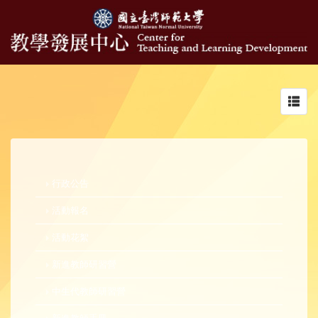
Toggl
navig
行政公告
活動報名
活動花絮
新進教師研習營
中生代教師研習營