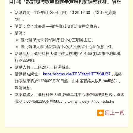
日(四)「設計思考教練型教學實踐創新課程社群」講座
活動時間：112年9月28日（四）13:30-16:30 （13:15開始簽
到）。
講題：寫了就要過──教學實踐研究計畫撰寫實戰。
講師：
臺北醫學大學-跨領域學習中心王明旭主任。
臺北醫學大學-通識教育中心/人文藝術中心邱佳慧主任。
活動地點：健行科技大學行政大樓9樓 A913室(桃園市中壢區健
行路229號)。
活動人數：上限20人，額滿截止。
活動報名網址：
https://forms.gle/TP3PfagtHTT7K4UB7
，最終
錄取結果將於112年09月20日起，由本案聯絡人以E-mail通知，
敬請留意。
本案聯絡人：健行科技大學 教學卓越中心專任助理黃思綾，連絡
電話：03-4581196分機5803 ，E-mail：celyn@uch.edu.tw
回上一頁