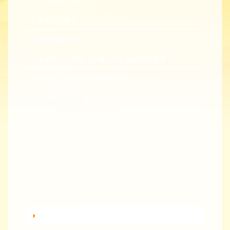
新進教師手冊
教學諮詢輔導
教學精進創新
生成式人工智慧（生成式 AI）融入專業教學
同儕觀課與回饋-全校開放觀課
教學實踐研究計畫
EMI 教師專業發展
教師專業成長數位課程
總整課程計畫
性平教育活動補助計畫
教師教學獎勵
轉知活動