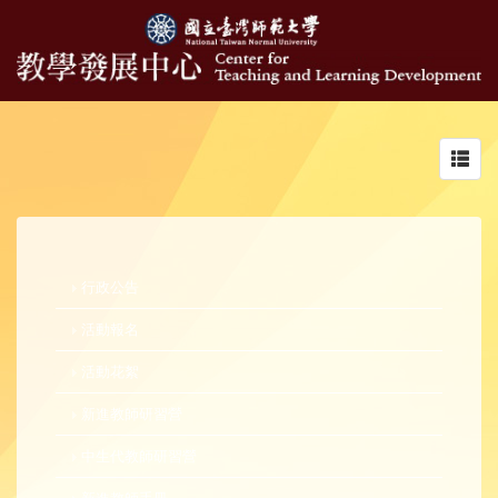
Toggl
navig
行政公告
活動報名
活動花絮
新進教師研習營
中生代教師研習營