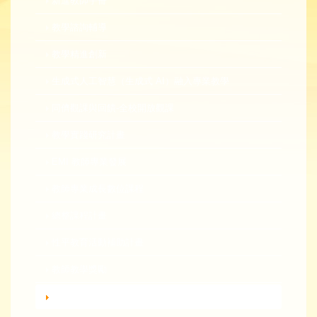
新進教師手冊
教學諮詢輔導
教學精進創新
生成式人工智慧（生成式 AI）融入專業教學
同儕觀課與回饋-全校開放觀課
教學實踐研究計畫
EMI 教師專業發展
教師專業成長數位課程
總整課程計畫
性平教育活動補助計畫
教師教學獎勵
轉知活動