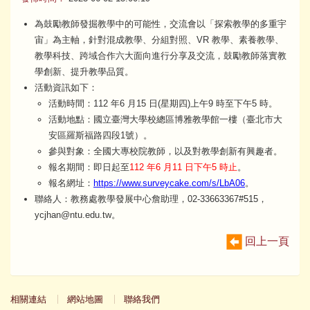
為鼓勵教師發掘教學中的可能性，交流會以「探索教學的多重宇
宙」為主軸，針對混成教學、分組對照、VR 教學、素養教學、
教學科技、跨域合作六大面向進行分享及交流，鼓勵教師落實教
學創新、提升教學品質。
活動資訊如下：
活動時間：112 年6 月15 日(星期四)上午9 時至下午5 時。
活動地點：國立臺灣大學校總區博雅教學館一樓（臺北市大
安區羅斯福路四段1號）。
參與對象：全國大專校院教師，以及對教學創新有興趣者。
報名期間：即日起至
112 年6 月11 日下午5 時止
。
報名網址：
https://www.surveycake.com/s/LbA06
。
聯絡人：教務處教學發展中心詹助理，02-33663367#515，
ycjhan@ntu.edu.tw。
回上一頁
相關連結
網站地圖
聯絡我們