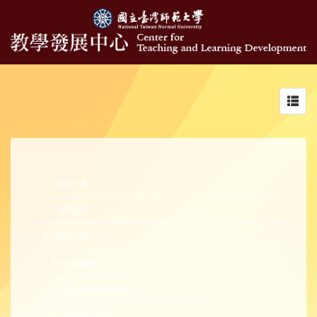
Toggl
navig
行政公告
活動報名
活動花絮
新進教師研習營
中生代教師研習營