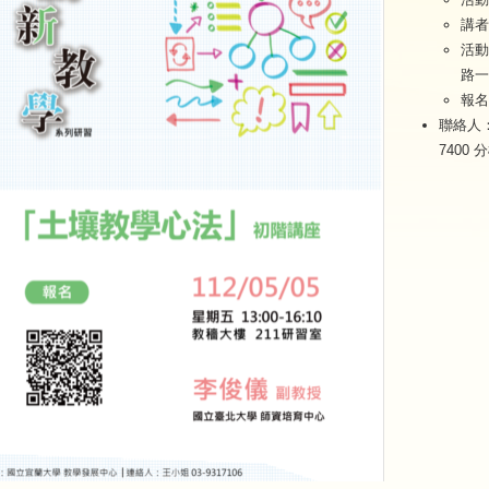
講者
活動
路一
報名
聯絡人：
7400 分