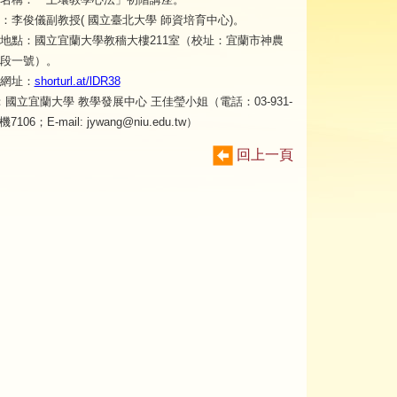
：李俊儀副教授( 國立臺北大學 師資培育中心)。
地點：國立宜蘭大學教穡大樓211室（校址：宜蘭市神農
段一號）。
網址：
shorturl.at/lDR38
國立宜蘭大學 教學發展中心 王佳瑩小姐（電話：03-931-
機7106；E-mail: jywang@niu.edu.tw）
回上一頁