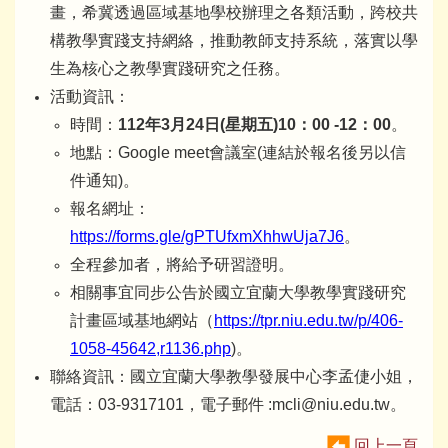
畫，希冀透過區域基地學校辦理之各類活動，跨校共
構教學實踐支持網絡，推動教師支持系統，落實以學
生為核心之教學實踐研究之任務。
活動資訊：
時間：
112年3月24日(星期五)10：00 -12：00
。
地點：Google meet會議室(連結於報名後另以信
件通知)。
報名網址：
https://forms.gle/gPTUfxmXhhwUja7J6
。
​全程參加者，將給予研習證明。
相關事宜同步公告於國立宜蘭大學教學實踐研究
計畫區域基地網站（
https://tpr.niu.edu.tw/p/406-
1058-45642,r1136.php
)。
聯絡資訊：國立宜蘭大學教學發展中心李孟倢小姐，
電話：03-9317101，電子郵件 :mcli@niu.edu.tw。
回上一頁