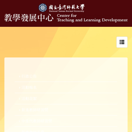
Toggl
navig
行政公告
活動報名
活動花絮
新進教師研習營
中生代教師研習營