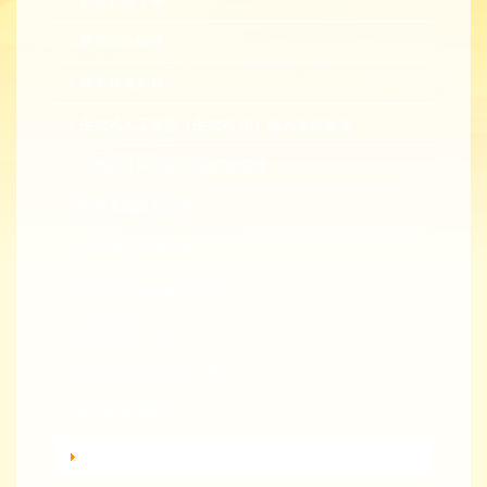
新進教師手冊
教學諮詢輔導
教學精進創新
生成式人工智慧（生成式 AI）融入專業教學
同儕觀課與回饋-全校開放觀課
教學實踐研究計畫
EMI 教師專業發展
教師專業成長數位課程
總整課程計畫
性平教育活動補助計畫
教師教學獎勵
轉知活動