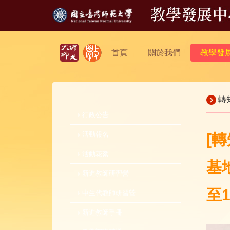
首頁
關於我們
教學發
轉
行政公告
活動報名
[
活動花絮
基
新進教師研習營
至1
中生代教師研習營
新進教師手冊