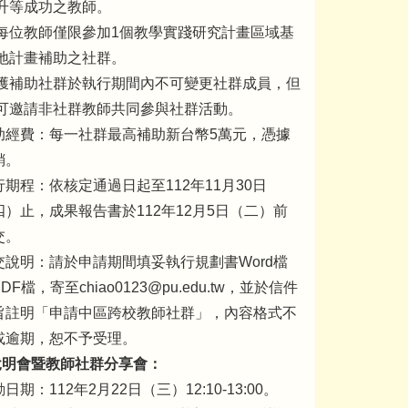
升等成功之教師。
每位教師僅限參加1個教學實踐研究計畫區域基
地計畫補助之社群。
獲補助社群於執行期間內不可變更社群成員，但
可邀請非社群教師共同參與社群活動。
助經費：每一社群最高補助新台幣5萬元，憑據
銷。
行期程：依核定通過日起至112年11月30日
四）止，成果報告書於112年12月5日（二）前
交。
交說明：請於申請期間填妥執行規劃書Word檔
DF檔，寄至chiao0123@pu.edu.tw，並於信件
旨註明「申請中區跨校教師社群」，內容格式不
或逾期，恕不予受理。
說明會暨教師社群分享會：
日期：112年2月22日（三）12:10-13:00。