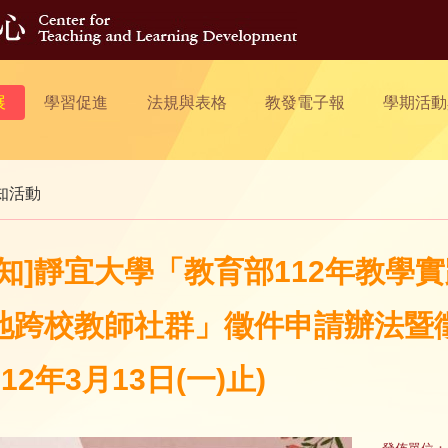
展
學習促進
法規與表格
教發電子報
學期活動
知活動
轉知]靜宜大學「教育部112年教學
地跨校教師社群」徵件申請辦法暨
12年3月13日(一)止)