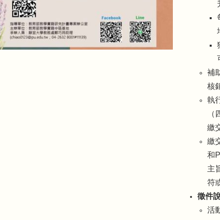
補
核
執
（
繳
繳
和P
主
符
徵件
活動