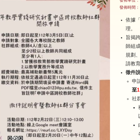
發佈單位：
發佈時間：
依據
理。
旨揭
師組
規劃
請教
徵件
申
至
社