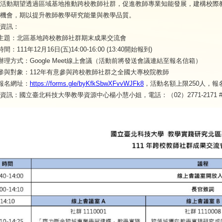
活動期望透過區域基地推動跨校教師社群，促進教師專業知能發展，建構校際
機會，期以提升教師教學研究能量與教學品質。
資訊：
)主題：北區基地跨校教師社群期末成果交流會
時間：111年12月16日(五)14:00-16:00 (13:40開始報到)
)辦理方式：Google Meet線上會議（活動前將發送會議連結至報名信箱）
)參與對象：112年有意參與跨校教師社群之全國大專校院教師
)報名網址：
https://forms.gle/byKfkSbwXFvvWJFk8
，活動名額上限250人，報
資訊：國立臺北科技大學教學資源中心楊小慧小姐，電話：（02）2771-2171 #1189，E-ma