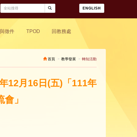
ENGLISH
與徵件
TPOD
回教務處
首頁
教學發展
轉知活動
12月16日(五)「111年
流會」