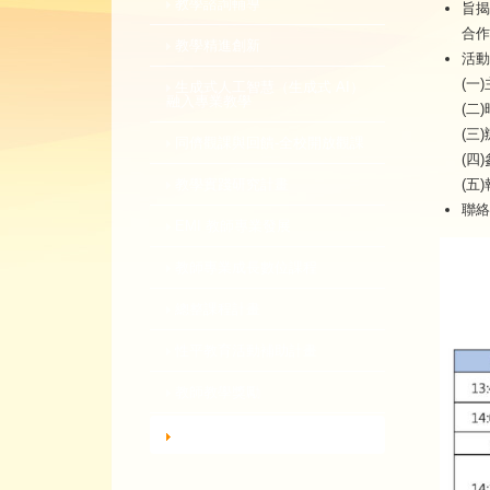
教學諮詢輔導
旨揭
合作
教學精進創新
活動
(一
生成式人工智慧（生成式 AI）
融入專業教學
(二)
(三
同儕觀課與回饋-全校開放觀課
(四
(五
教學實踐研究計畫
聯絡
EMI 教師專業發展
教師專業成長數位課程
總整課程計畫
性平教育活動補助計畫
教師教學獎勵
轉知活動