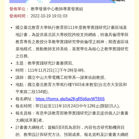
發佈單位：
教學發展中心教師專業發展組
發佈時間：
2022-10-19 19:01:03
國立臺北教育大學執行教育部111年度教學實踐研究計畫區域基
地計畫，為提供基北區大專校院跨校支持網絡，特邀具倫理學與
教育專長之教授分享教學實踐研究學術倫理之精神；期透過區域
基地模式，推動教師支持系統，落實學生為核心之教學實踐研究
之任務。
主題：教學實踐研究計畫書撰寫。
時間：111年11月2日(三)下午2時至4時。
講師：國立中山大學電機工程學系—謝東佑副教授。
地點：國立臺北教育大學篤行樓Y603未來教室(台北市大安區和
平東路二段134號)。
報名網址：
https://forms.gle/ba2KgR5ji6qvWT8X6
報名時間：即日起至111年10月24日中午12時止(限額15人)。
報名資格：有意申請教育部教學實踐研究計畫且提供個人計畫書
大綱(或草案)者。
計畫書大綱格式：篇幅5至8頁為原則，內容包含研究動機與目
的、教學設計與研究方法、預期成果。報名資料及計畫書大綱經