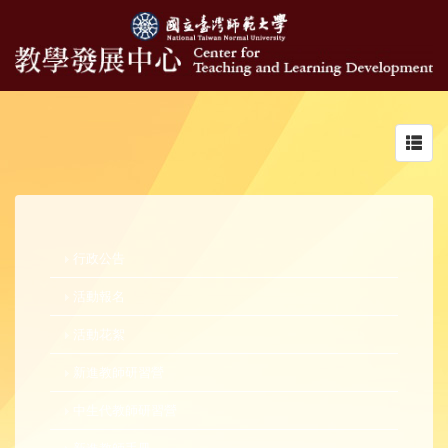
Toggl
navig
行政公告
活動報名
活動花絮
新進教師研習營
中生代教師研習營