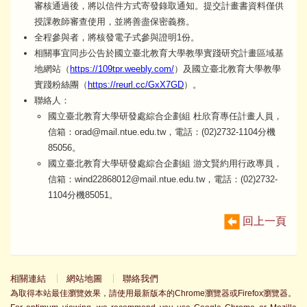
審核通過後，將以信件方式寄發錄取通知。提交計畫書資料僅供
授課教師審查使用，並將善盡保密義務。
全程參與者，將核發電子式參與證明1份。
相關事宜同步公告於國立臺北教育大學教學實踐研究計畫區域基
地網站（
https://109tpr.weebly.com/
）及國立臺北教育大學教學
實踐粉絲團（
https://reurl.cc/GxX7GD
）。
聯絡人：
國立臺北教育大學研發處綜合企劃組 杜欣育專任計畫人員，
信箱：orad@mail.ntue.edu.tw，電話：(02)2732-1104分機
85056。
​國立臺北教育大學研發處綜合企劃組 游文賢約用行政專員，
信箱：wind22868012@mail.ntue.edu.tw，電話：(02)2732-
1104分機85051。
回上一頁
相關連結
網站地圖
聯絡我們
為取得本站最佳瀏覽效果，請使用最新版本的Chrome瀏覽器或Firefox瀏覽器。