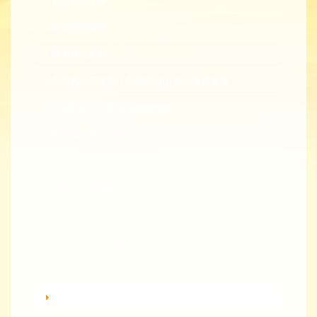
新進教師手冊
教學諮詢輔導
教學精進創新
生成式人工智慧（生成式 AI）融入專業教學
同儕觀課與回饋-全校開放觀課
教學實踐研究計畫
EMI 教師專業發展
教師專業成長數位課程
總整課程計畫
性平教育活動補助計畫
教師教學獎勵
轉知活動