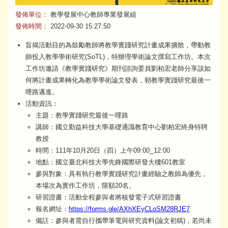
發佈單位：
教學發展中心教師專業發展組
發佈時間：
2022-09-30 15:27:50
​旨揭活動目的為鼓勵教師將教學實踐研究計畫成果擴散，帶動教
師投入教學學術研究(SoTL)，特辦理學術論文撰寫工作坊。本次
工作坊邀請《教學實踐研究》期刊諮詢委員劉柏宏老師分享該如
何將計畫成果轉化為教學學術論文發表，朝教學實踐研究最後一
哩路邁進。
活動資訊：
主題：教學實踐研究最後一哩路
講師：國立勤益科技大學基礎通識教育中心劉柏宏終身特聘
教授
時間：111年10月20日（四）上午09:00⎯12:00
地點：國立臺北科技大學先鋒國際研發大樓601教室
參與對象：具有執行教學實踐研究計畫經驗之教師為優先，
本場次為實作工作坊，限額20名。
研習證書：活動全程參與者將核發電子式研習證書
報名網址：
https://forms.gle/AXhXEyCLoSM28RJE7
備註：參與者需自行攜帶筆電與研究資料(論文初稿)，若尚未