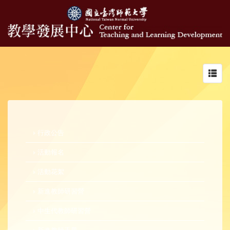
Toggl
navig
行政公告
活動報名
活動花絮
新進教師研習營
中生代教師研習營