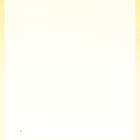
新進教師手冊
教學諮詢輔導
教學精進創新
生成式人工智慧（生成式 AI）融入專業教學
同儕觀課與回饋-全校開放觀課
教學實踐研究計畫
EMI 教師專業發展
教師專業成長數位課程
總整課程計畫
性平教育活動補助計畫
教師教學獎勵
轉知活動