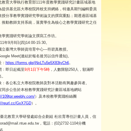
北教育大學執行教育部111年度教學實踐研究計畫區域基地
為提供基北區大專校院跨校支持網絡，特邀具期刊編輯委員
教授分享教學實踐研究學術論文的撰寫重點；期透過區域基
，推動教師支持系統，落實學生為核心之教學實踐研究之任
教學實踐研究學術論文撰寫工作坊。
1年9月8日(四)14:00-15:30。
國立臺灣大學師資培育中心—符碧真教授。
oogle Meet(連結於報名後另以信件通知)。
址：
https://forms.gle/jNxLTu5e5X83tyCh6
。
間：即日起截至
9月1日下午5時
，人數限額250人，額滿即
名。
象：各公私立大專校院教師及對本活動有興趣參與者。
宜同步公告於本校教學實踐研究計畫區域基地網站
://109tpr.weebly.com/
）及本校教學實踐粉絲團
://reurl.cc/GxX7GD
）。
：
臺北教育大學研發處綜合企劃組 杜欣育專任計畫人員，信
rad@mail.ntue.edu.tw，電話：(02)2732-1104分機
56。