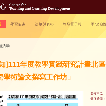
展
學習促進
法規與表格
教發電子報
學期活動
知活動
轉知]111年度教學實踐研究計畫北區基
究學術論文撰寫工作坊」
發佈單位：
發佈時間：