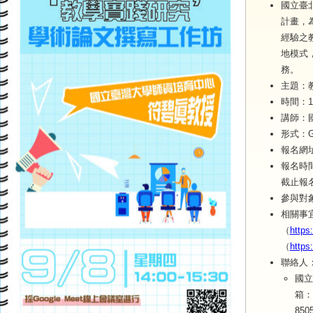
國立臺
計畫，
經驗之
地模式
務。
主題：
時間：11
講師：
形式：G
報名網
報名時
截止報
參與對
相關事
（
https
（
https
聯絡人
國立
箱：o
850