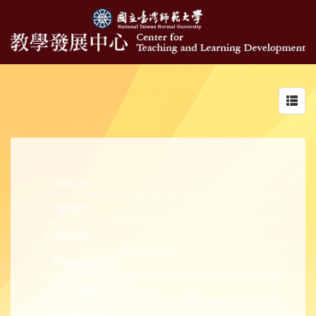
Toggl
navig
行政公告
活動報名
活動花絮
新進教師研習營
中生代教師研習營