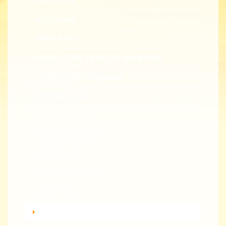
新進教師手冊
教學諮詢輔導
教學精進創新
生成式人工智慧（生成式 AI）融入專業教學
同儕觀課與回饋-全校開放觀課
教學實踐研究計畫
EMI 教師專業發展
教師專業成長數位課程
總整課程計畫
性平教育活動補助計畫
教師教學獎勵
轉知活動