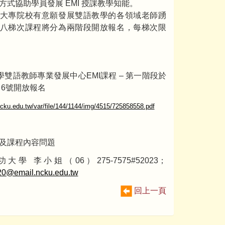
方式協助學員發展 EMI 授課教學知能。
大專院校有意願發展雙語教學的各領域老師踴
八梯次課程將分為兩階段開放報名，每梯次限
。
大學雙語教師專業發展中心EMI課程 – 第一階段於
月6號開放報名
.ncku.edu.tw/var/file/144/1144/img/4515/725858558.pdf
及課程內容問題
大學 李小姐（06）275-7575#52023；
0@email.ncku.edu.tw
回上一頁