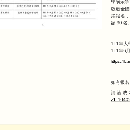
學演示等
敬邀全國
躍報名，
額 30 名
111年
111年6
https://flc
如有報名
請洽成功
z1110402