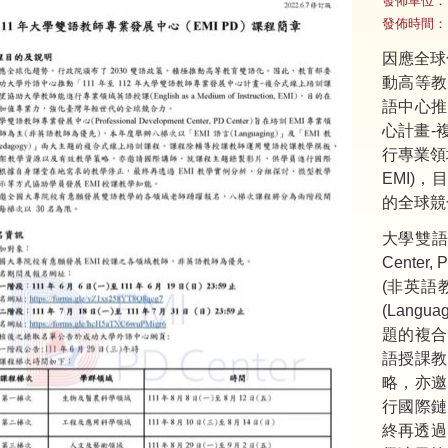
發佈單位：
發佈時間：
因應全球
動高等教
語中心推
心計畫-
行專業領域英語
EMI)
的全球競
大學雙語教師
Center
(非英語
(Langu
題的複合
語授課教
略，亦邀
行國際鏈
終再透過