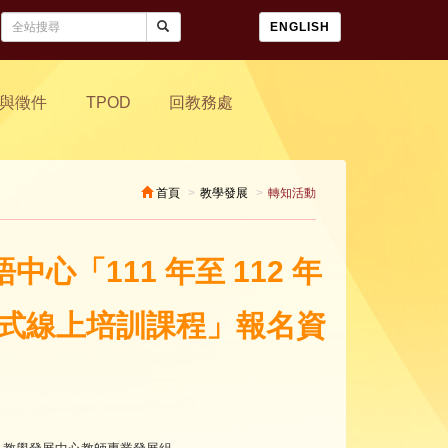
ENGLISH
與徵件
TPOD
回教務處
首頁
教學發展
轉知活動
「111 年至 112 年
合式線上培訓課程」報名資