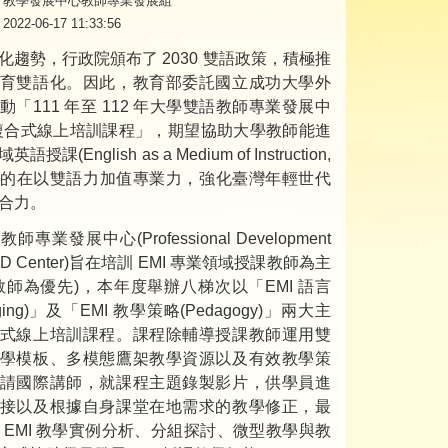
教學發展中心教師專業發展組
2022-06-17 11:33:56
化趨勢，行政院頒布了 2030 雙語政策，積極推
育雙語化。因此，教育部委託國立成功大學外
動「111 年至 112 年大學雙語教師專業發展中
複合式線上培訓課程」，期望協助大學教師能進
授課(English as a Medium of Instruction,
，目的在以雙語力加值專業力，強化臺灣年輕世代
合力。
專業發展中心(Professional Development
, PD Center)旨在培訓 EMI 專業領域授課教師為主
教師為優先)，本年度舉辦八梯次以「EMI 語言
aging)」及「EMI 教學策略(Pedagogy)」兩大主
式線上培訓課程。課程除輔導授課教師運用雙
學模板、多模態鷹架教學資源以及有效教學策
請國際講師，就課程主題錄製影片，供學員進
接以及根據自身課堂在地需求的教學修正，最
 EMI 教學實例分析、分組探討、微型教學與教