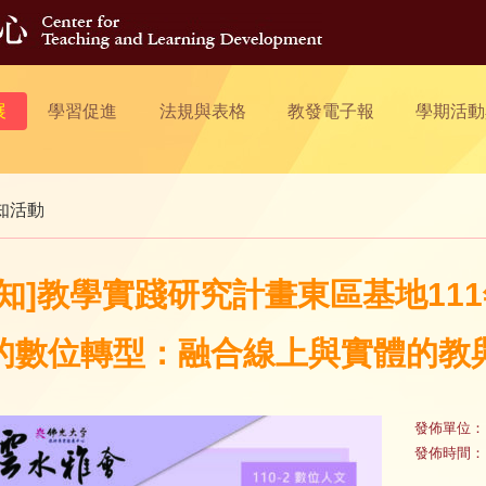
展
學習促進
法規與表格
教發電子報
學期活動
知活動
轉知]教學實踐研究計畫東區基地111
的數位轉型：融合線上與實體的教
發佈單位：
發佈時間：