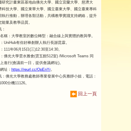
踐研究計畫東區基地由佛光大學、國立宜蘭大學、慈濟大
濟科技大學、國立東華大學、國立臺東大學、國立臺東專科
同執行推動，辦理各類活動，共構教學實踐支持網絡，提升
究能量及教學品質。
訊：
名稱：大學教室的數位轉型：融合線上與實體的教與學。
：UniHub有你好棒創辦人執行長謝昆霖。
111年06月15日(三)12:30至14:30。
：佛光大學雲水雅會(雲五館512室) /Microsoft Teams 同
上進行(會議前一日，提供會議網址)。
網址：
https://reurl.cc/OpEnYr
。
訊：佛光大學教務處教師專業發展中心吳雅靜小姐，電話：
71000分機11126。
回上一頁