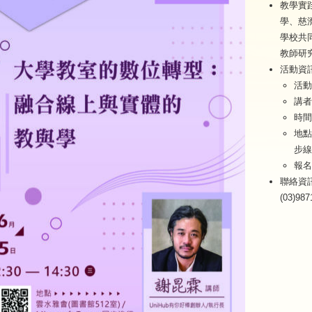
教學實
學、慈
學校共
教師研
活動資
活動
講者
時間：
地點
步線
報名
聯絡資
(03)98