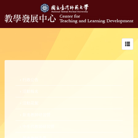
Toggl
navig
行政公告
活動報名
活動花絮
新進教師研習營
中生代教師研習營