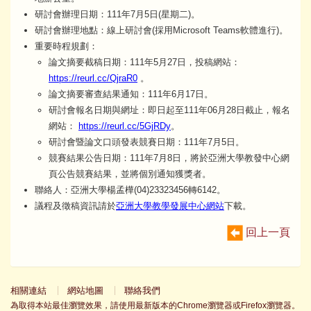
研討會辦理日期：111年7月5日(星期二)。
研討會辦理地點：線上研討會(採用Microsoft Teams軟體進行)。
重要時程規劃：
論文摘要截稿日期：111年5月27日，投稿網站：
https://reurl.cc/QjraR0
。
論文摘要審查結果通知：111年6月17日。
研討會報名日期與網址：即日起至111年06月28日截止，報名
網站：
https://reurl.cc/5GjRDy
。
研討會暨論文口頭發表競賽日期：111年7月5日。
競賽結果公告日期：111年7月8日，將於亞洲大學教發中心網
頁公告競賽結果，並將個別通知獲獎者。
聯絡人：亞洲大學楊孟樺(04)23323456轉6142。
議程及徵稿資訊請於
亞洲大學教學發展中心網站
下載。
回上一頁
相關連結
網站地圖
聯絡我們
為取得本站最佳瀏覽效果，請使用最新版本的Chrome瀏覽器或Firefox瀏覽器。