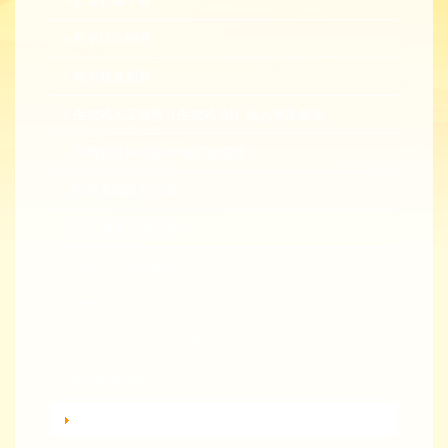
新進教師手冊
教學諮詢輔導
教學精進創新
生成式人工智慧（生成式 AI）融入專業教學
同儕觀課與回饋-全校開放觀課
教學實踐研究計畫
EMI 教師專業發展
教師專業成長數位課程
總整課程計畫
性平教育活動補助計畫
教師教學獎勵
轉知活動