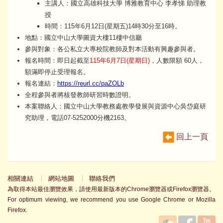
主講人：國立高雄科技大學 博雅教育中心 李孝悌 助理教
授
時間：115年6月12日(星期五)14時30分至16時。
地點：國立中山大學圖資大樓11樓中信廳
參與對象：各公私立大專校院教師及對本活動有興趣參與者。
報名時間：即日起截至
115年6月7日(星期日)
，人數限額 60人，
額滿即停止受理報名。
報名連結：
https://reurl.cc/paZOLb
全程參與者將核發教師研習時數證明。
本案聯絡人：國立中山大學教務處教學發展與資源中心吳岱庭研
究助理，電話07-5252000分機2163。
回上一頁
相關連結
網站地圖
聯絡我們
為取得本站最佳瀏覽效果，請使用最新版本的Chrome瀏覽器或Firefox瀏覽器。
For optimum viewing, we recommend you use Google Chrome or Mozilla
Firefox.