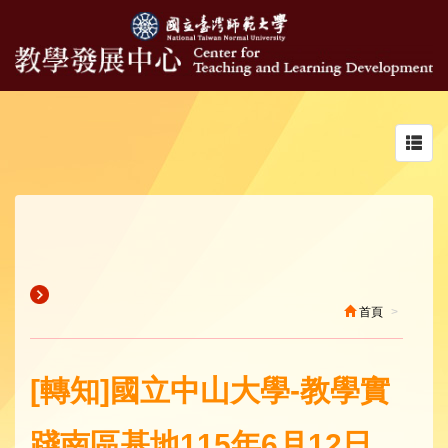
Toggl
navig
首頁
​[轉知]國立中山大學-​教學實
踐南區基地115年6月12日