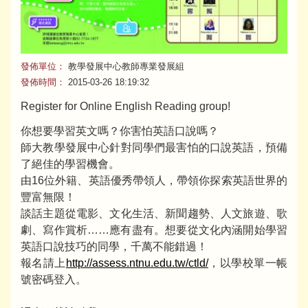
發佈單位：
教學發展中心教師專業發展組
發佈時間：
2015-03-26 18:19:32
Register for Online English Reading group!
你想要學習英文嗎？你害怕英語口說嗎？
師大教學發展中心針對同學們最害怕的口說英語，預備
了絕佳的學習機會。
由16位外籍、英語優秀帶領人，帶領你探索英語世界的
豐富無限！
談話主題從電影、文化生活、新聞趨勢、人文旅遊、歌
劇、寫作賞析……應有盡有。想要從文化內涵開始學習
英語口說技巧的同學，千萬不能錯過！
報名請上
http://assess.ntnu.edu.tw/ctld/
，以學校單一帳
號密碼登入。