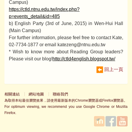
Campus)
https://ctld.ntnu.edu.tw/index.php?
p=events_detail&id=485
b) English Party (3rd of June, 2015) in Wen-Hui Hall
(Main Campus)
For further information, please feel free to contact Kate,
02-7734-1877 or email katezeng@ntnu.edu.tw
* Wish to know more about Reading Group leaders?
Please visit our blog!
http://ctld4english.blogspot.tw/
回上一頁
相關連結
網站地圖
聯絡我們
為取得本站最佳瀏覽效果，請使用最新版本的Chrome瀏覽器或Firefox瀏覽器。
For optimum viewing, we recommend you use Google Chrome or Mozilla
Firefox.