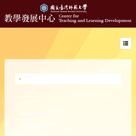
Toggl
navig
行政公告
活動報名
活動花絮
新進教師研習營
中生代教師研習營