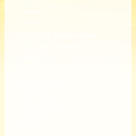
新進教師手冊
教學諮詢輔導
教學精進創新
生成式人工智慧（生成式 AI）融入專業教學
同儕觀課與回饋-全校開放觀課
教學實踐研究計畫
EMI 教師專業發展
教師專業成長數位課程
總整課程計畫
性平教育活動補助計畫
教師教學獎勵
轉知活動