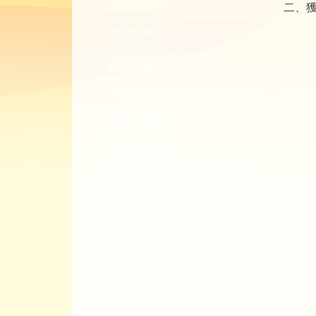
教學諮詢輔導
二、
教學精進創新
生成式人工智慧（生成式 AI）
融入專業教學
同儕觀課與回饋-全校開放觀課
教學實踐研究計畫
EMI 教師專業發展
教師專業成長數位課程
總整課程計畫
性平教育活動補助計畫
教師教學獎勵
轉知活動