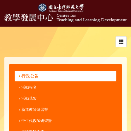
Toggl
navig
行政公告
活動報名
活動花絮
新進教師研習營
中生代教師研習營