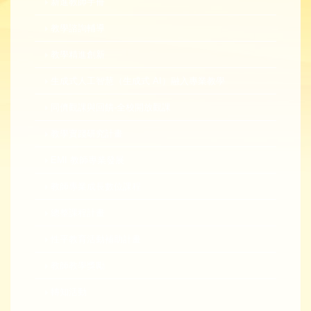
新進教師手冊
教學諮詢輔導
教學精進創新
生成式人工智慧（生成式 AI）融入專業教學
同儕觀課與回饋-全校開放觀課
教學實踐研究計畫
EMI 教師專業發展
教師專業成長數位課程
總整課程計畫
性平教育活動補助計畫
教師教學獎勵
轉知活動