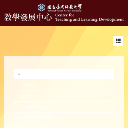
Toggl
navig
行政公告
活動報名
活動花絮
新進教師研習營
中生代教師研習營