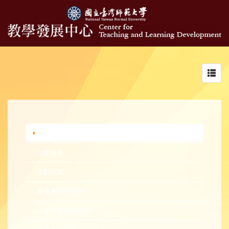
Toggl
navig
行政公告
活動報名
活動花絮
新進教師研習營
中生代教師研習營