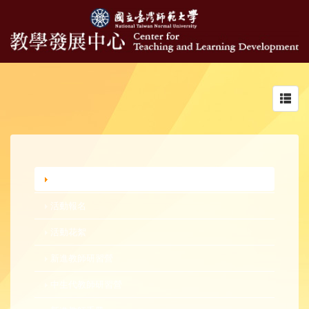
Toggl
navig
行政公告
活動報名
活動花絮
新進教師研習營
中生代教師研習營