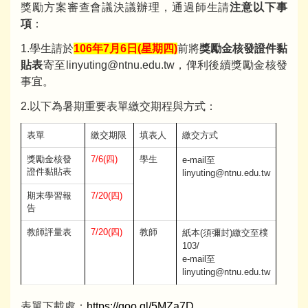
獎勵方案審查會議決議辦理，通過師生請
注意以下事
項
：
1.學生請於
106
年7月6日(星期四)
前將
獎勵金核發證件黏
貼表
寄至linyuting@ntnu.edu.tw，俾利後續獎勵金核發
事宜。
2.以下為暑期重要表單繳交期程與方式：
表單
繳交期限
填表人
繳交方式
獎勵金核發
7/6(四)
學生
e-mail至
證件黏貼表
linyuting@ntnu.edu.tw
期末學習報
7/20(四)
告
教師評量表
7/20(四)
教師
紙本(須彌封)繳交至樸
103/
e-mail至
linyuting@ntnu.edu.tw
表單下載處：
https://goo.gl/5MZa7D