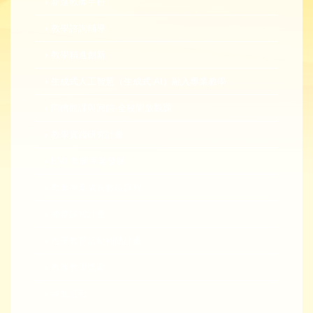
新進教師手冊
教學諮詢輔導
教學精進創新
生成式人工智慧（生成式 AI）融入專業教學
同儕觀課與回饋-全校開放觀課
教學實踐研究計畫
EMI 教師專業發展
教師專業成長數位課程
總整課程計畫
性平教育活動補助計畫
教師教學獎勵
轉知活動