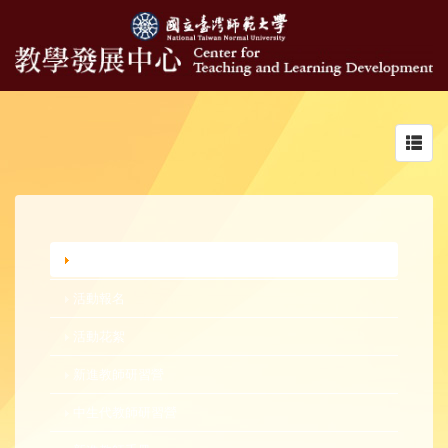
Toggl
navig
行政公告
活動報名
活動花絮
新進教師研習營
中生代教師研習營