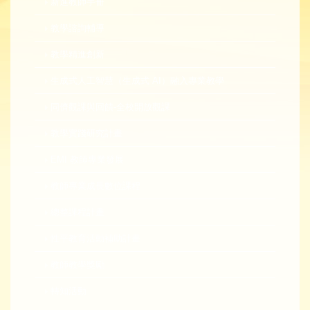
新進教師手冊
教學諮詢輔導
教學精進創新
生成式人工智慧（生成式 AI）融入專業教學
同儕觀課與回饋-全校開放觀課
教學實踐研究計畫
EMI 教師專業發展
教師專業成長數位課程
總整課程計畫
性平教育活動補助計畫
教師教學獎勵
轉知活動