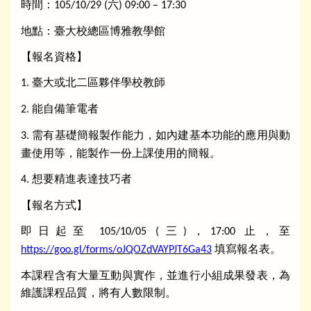
時間：
六
105/10/29 (
) 09:00 – 17:30
地點：臺大校總區博雅教學館
【報名資格】
臺大或北二區夥伴學校教師
1.
能自備筆電者
2.
需有基礎簡報製作能力，如內建基本功能的應用與動
3.
畫使用等，能製作一份上課使用的簡報。
想要精進表達技巧者
4.
【報名方式】
即日起至
三
，
止，至
105/10/05 (
)
17:00
填寫報名表。
https://goo.gl/forms/oJQOZdVAYPJT6Ga43
本課程含有大量互動與實作，並進行小組成果發表，為
維護課程品質，將有人數限制。