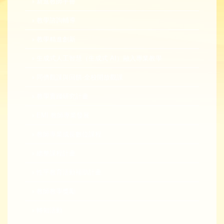
新進教師手冊
教學諮詢輔導
教學精進創新
生成式人工智慧（生成式 AI）融入專業教學
同儕觀課與回饋-全校開放觀課
教學實踐研究計畫
EMI 教師專業發展
教師專業成長數位課程
總整課程計畫
性平教育活動補助計畫
教師教學獎勵
轉知活動