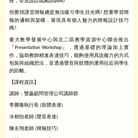
挫，營造說話氛圍語調嗎
?
你覺得課堂簡報總是無法吸引學生目光嗎
想要學習簡
?
報的邏輯與架構，展現具有個人魅力的簡報設計技巧
嗎
?
臺大教學發展中心與北二區教學資源中心聯合推出
『
』，透過基礎的理論加上實
Presentation Workshop
作，協助教師精進表達技巧，能夠使用具說服力的方式
包裝與組織想法，並透過聲音與肢體的運用拉近與學生
的距離。
【課程資訊】
講師：雙贏顧問管理公司講師群
李勝隆執行長
肢體表達
(
)
冷相怡老師
聲音表達
(
)
陳永翔老師
簡報技巧
(
)