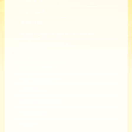
新進教師手冊
教學諮詢輔導
教學精進創新
生成式人工智慧（生成式 AI）融入專業教學
同儕觀課與回饋-全校開放觀課
教學實踐研究計畫
EMI 教師專業發展
教師專業成長數位課程
總整課程計畫
性平教育活動補助計畫
教師教學獎勵
轉知活動