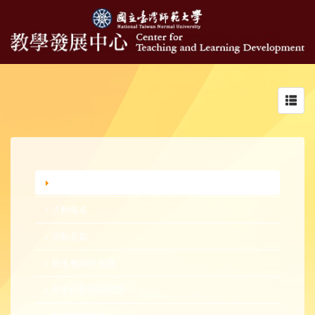
Toggl
navig
行政公告
活動報名
活動花絮
新進教師研習營
中生代教師研習營