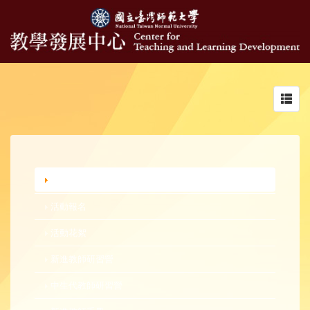
Toggl
navig
行政公告
活動報名
活動花絮
新進教師研習營
中生代教師研習營