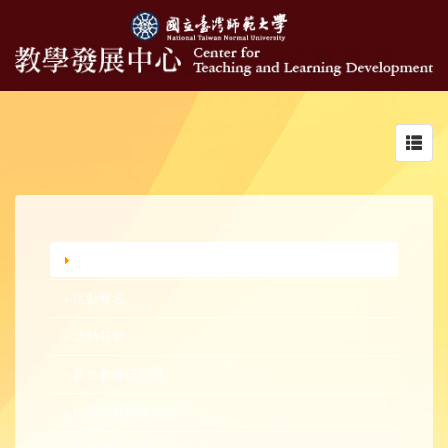
Toggl
navig
行政公告
活動報名
活動花絮
新進教師研習營
中生代教師研習營