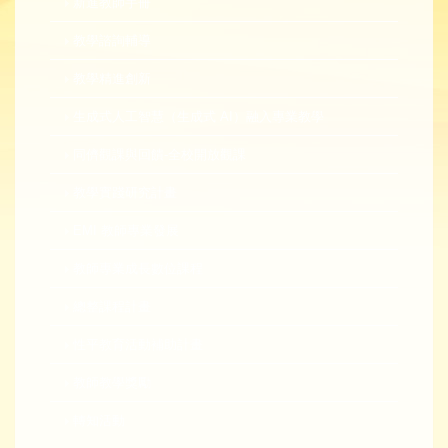
新進教師手冊
教學諮詢輔導
教學精進創新
生成式人工智慧（生成式 AI）融入專業教學
同儕觀課與回饋-全校開放觀課
教學實踐研究計畫
EMI 教師專業發展
教師專業成長數位課程
總整課程計畫
性平教育活動補助計畫
教師教學獎勵
轉知活動