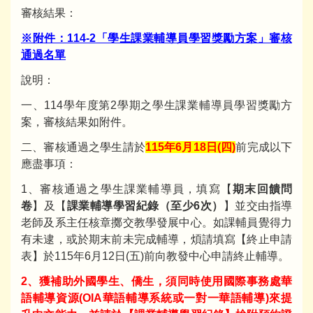
審核結果：
※附件：114-2「學生課業輔導員學習獎勵方案」審核
通過名單
說明：
一、114學年度第2學期之學生課業輔導員學習獎勵方
案，審核結果如附件。
二、審核通過之學生請於
115年6月18日(四)
前完成以下
應盡事項：
1、審核通過之學生課業輔導員，填寫【
期末回饋問
卷
】及【
課業輔導學習紀錄（至少6次）
】並交由指導
老師及系主任核章擲交教學發展中心。如課輔員覺得力
有未逮，或於期末前未完成輔導，煩請填寫【終止申請
表】於115年6月12日(五)前向教發中心申請終止輔導。
2、獲補助外國學生、僑生，須同時使用國際事務處華
語輔導資源(OIA華語輔導系統或一對一華語輔導)來提