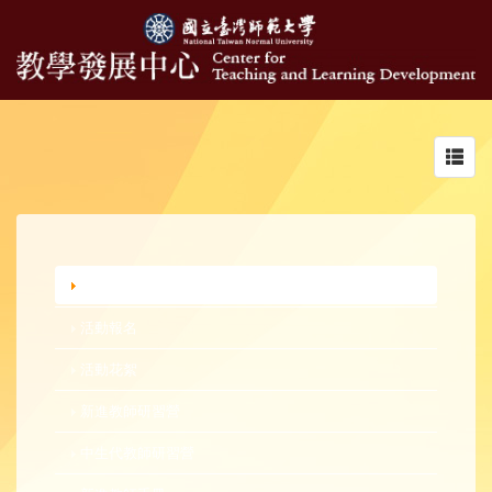
Toggl
navig
行政公告
活動報名
活動花絮
新進教師研習營
中生代教師研習營