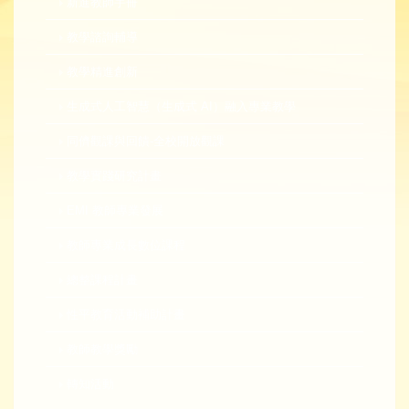
新進教師手冊
教學諮詢輔導
教學精進創新
生成式人工智慧（生成式 AI）融入專業教學
同儕觀課與回饋-全校開放觀課
教學實踐研究計畫
EMI 教師專業發展
教師專業成長數位課程
總整課程計畫
性平教育活動補助計畫
教師教學獎勵
轉知活動