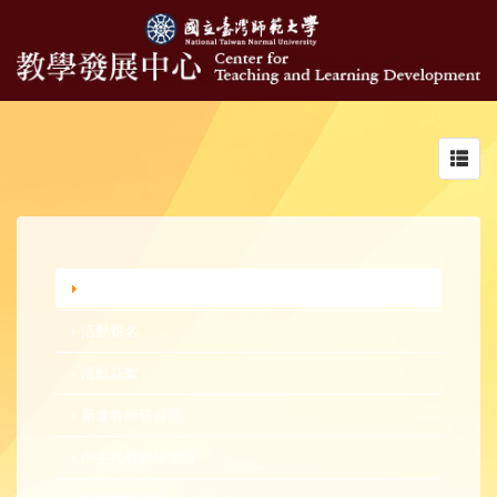
Toggl
navig
行政公告
活動報名
活動花絮
新進教師研習營
中生代教師研習營