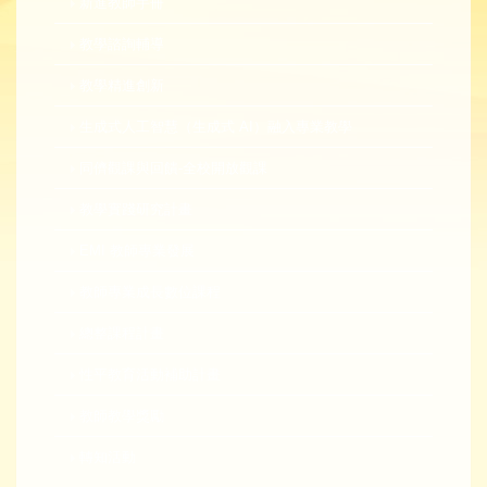
新進教師手冊
教學諮詢輔導
教學精進創新
生成式人工智慧（生成式 AI）融入專業教學
同儕觀課與回饋-全校開放觀課
教學實踐研究計畫
EMI 教師專業發展
教師專業成長數位課程
總整課程計畫
性平教育活動補助計畫
教師教學獎勵
轉知活動