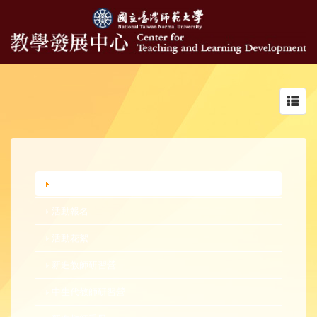
Toggl
navig
行政公告
活動報名
活動花絮
新進教師研習營
中生代教師研習營