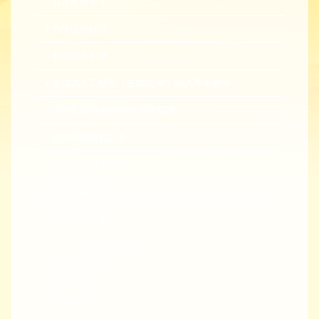
新進教師手冊
教學諮詢輔導
教學精進創新
生成式人工智慧（生成式 AI）融入專業教學
同儕觀課與回饋-全校開放觀課
教學實踐研究計畫
EMI 教師專業發展
教師專業成長數位課程
總整課程計畫
性平教育活動補助計畫
教師教學獎勵
轉知活動