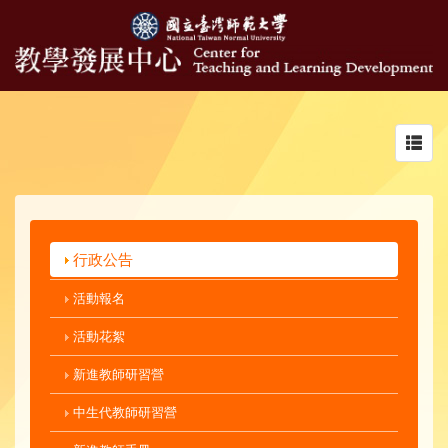
Toggl
navig
行政公告
活動報名
活動花絮
新進教師研習營
中生代教師研習營