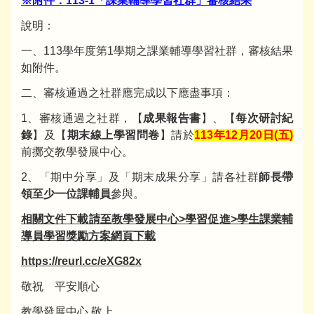
※附件：113-1「課業輔導學習社群」審核結果
說明：
一、113學年度第1學期之課業輔導學習社群，審核結果
如附件。
二、審核通過之社群應完成以下應盡事項：
1、審核通過之社群，【
成果報告書
】、【
每次研討紀
錄
】及【
期末線上學習問卷
】請於
113年12月20日(五)
前擲交教學發展中心。
2、「期中分享」及「期末成果分享」請各社群
師長帶
領至少一位課輔員
參與。
相關文件下載請至教學發展中心>學習促進>學生課業輔
導員學習獎勵方案網頁下載
https://reurl.cc/eXG82x
敬祝 平安順心
教學發展中心 敬上