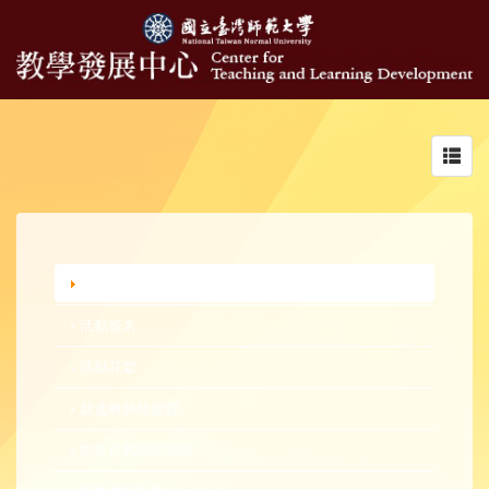
Toggl
navig
行政公告
活動報名
活動花絮
新進教師研習營
中生代教師研習營