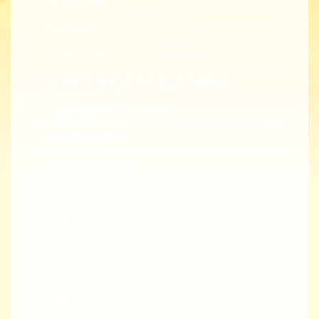
新進教師手冊
教學諮詢輔導
教學精進創新
生成式人工智慧（生成式 AI）融入專業教學
同儕觀課與回饋-全校開放觀課
教學實踐研究計畫
EMI 教師專業發展
教師專業成長數位課程
總整課程計畫
性平教育活動補助計畫
教師教學獎勵
轉知活動