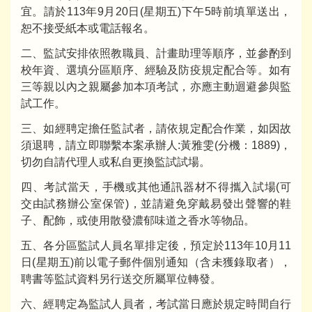
宜。請於113年9月20日(星期五)下午5時前填單送出，
恕不接受紙本或電話報名。
二、監試安排依照教職員、計畫助理等順序，並參酌到
校年資、選填分區順序、經驗及防疫規定配合等。如有
三等親以內之親屬參加本項考試，亦應主動迴避參與監
試工作。
三、如經聘定擔任監試者，請依規定配合作業，如因故
須退聘，請立即聯繫本案承辦人:黃雅雯(分機：1889)，
切勿自請代理人或私自更換監試試場。
四、考試當天，手機或其他通訊器材不得攜入試場(可
交由試務辦公室保管)，並請避免穿戴易發出聲響的鞋
子、配飾，或使用散發濃郁味道之香水等物品。
五、各分區監試人員名單排定後，預定於113年10月11
日(星期五)前以電子郵件個別通知（含未獲錄取者），
聘書等監試資料另行送交所屬單位轉發。
六、經聘定為監試人員者，考試當日應於規定時間自行