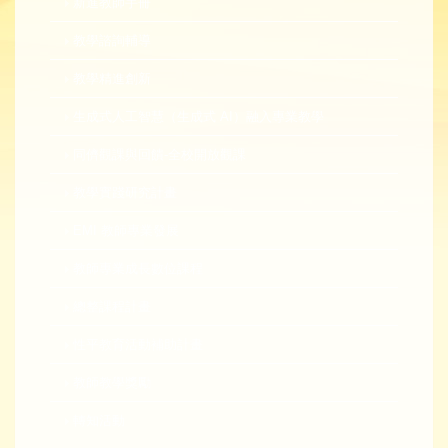
新進教師手冊
教學諮詢輔導
教學精進創新
生成式人工智慧（生成式 AI）融入專業教學
同儕觀課與回饋-全校開放觀課
教學實踐研究計畫
EMI 教師專業發展
教師專業成長數位課程
總整課程計畫
性平教育活動補助計畫
教師教學獎勵
轉知活動