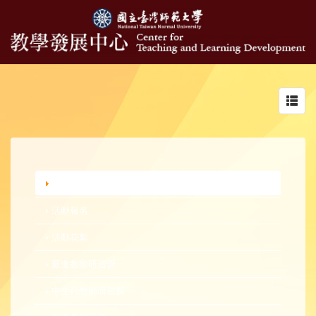
Toggl
navig
行政公告
活動報名
活動花絮
新進教師研習營
中生代教師研習營