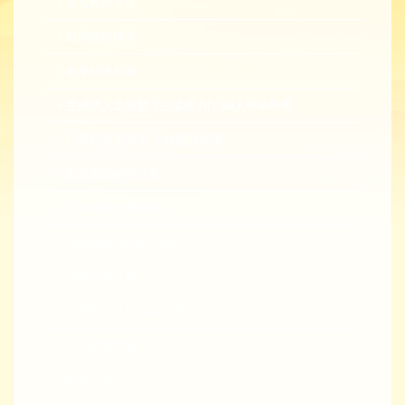
新進教師手冊
教學諮詢輔導
教學精進創新
生成式人工智慧（生成式 AI）融入專業教學
同儕觀課與回饋-全校開放觀課
教學實踐研究計畫
EMI 教師專業發展
教師專業成長數位課程
總整課程計畫
性平教育活動補助計畫
教師教學獎勵
轉知活動