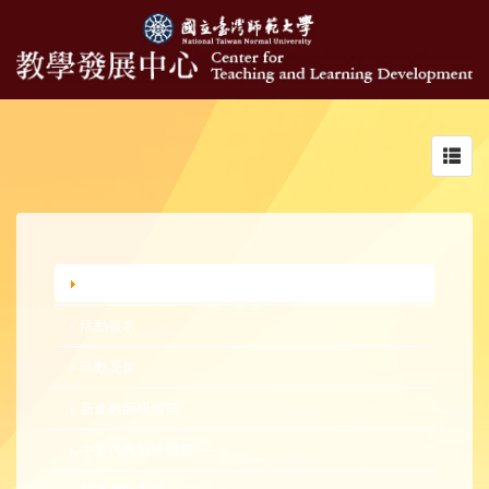
Toggl
navig
行政公告
活動報名
活動花絮
新進教師研習營
中生代教師研習營