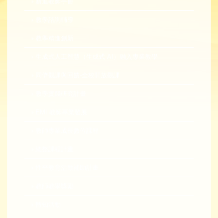
新進教師手冊
教學諮詢輔導
教學精進創新
生成式人工智慧（生成式 AI）融入專業教學
同儕觀課與回饋-全校開放觀課
教學實踐研究計畫
EMI 教師專業發展
教師專業成長數位課程
總整課程計畫
性平教育活動補助計畫
教師教學獎勵
轉知活動