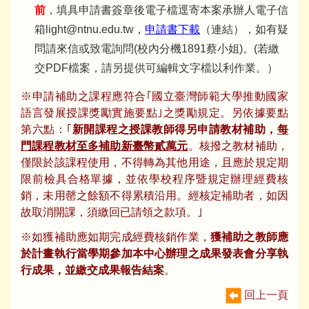
前
，填具申請書簽章後電子檔逕寄本案承辦人電子信
箱
light@ntnu.edu.tw
，
申請書下載
（連結），如有疑
問請來信或致電詢問(校內分機1891蔡小姐)。(若繳
交PDF檔案，請另提供可編輯文字檔以利作業。）
※申請補助之課程應符合｢國立臺灣師範大學推動國家
語言發展授課獎勵實施要點｣之獎勵規定。另依據要點
第六點：｢
新開課程之授課教師得另申請教材補助，
每
門課程教材至多補助新臺幣貳萬元
。核撥之教材補助，
僅限於該課程使用，不得轉為其他用途，且應於規定期
限前檢具合格單據，並依學校程序暨規定辦理經費核
銷，未用罄之餘額不得累積沿用。經核定補助者，如因
故取消開課，須繳回已請領之款項。｣
※如獲補助應如期完成經費核銷作業，
獲補助之教師應
於計畫執行當學期參加本中心辦理之成果發表會分享執
行成果，並繳交成果報告結案
。
回上一頁