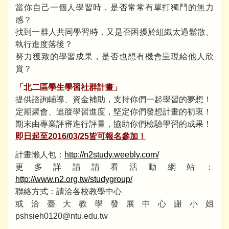
當你自己一個人學習時，是否常常有單打獨鬥的無力
感？
找到一群人共同學習時，又是否困擾於組織太過鬆散、
執行進度落後？
努力獲致的學習成果，是否也想有機會呈現給他人欣
賞？
「北二區學生學習社群計畫」
提供諮詢輔導、資金補助，支持你們一起學習的夢想！
定期聚會、追蹤學習進度，堅定你們發想計畫的初衷！
期末由專業評審進行評量，協助你們檢驗學習的成果！
即日起至2016/03/25皆可報名參加！
計畫懶人包：
http://n2study.weebly.com/
更多詳請請看活動網站：
http://www.n2.org.tw/studygroup/
聯絡方式：請洽各校教學中心
或洽臺大教學發展中心謝小姐
pshsieh0120@ntu.edu.tw