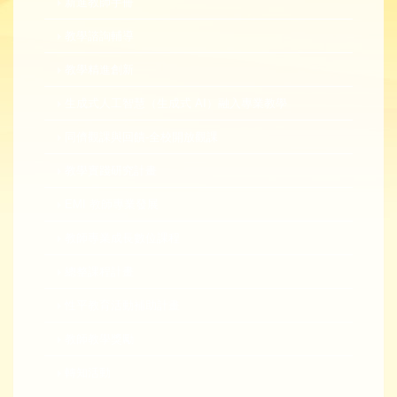
新進教師手冊
教學諮詢輔導
教學精進創新
生成式人工智慧（生成式 AI）融入專業教學
同儕觀課與回饋-全校開放觀課
教學實踐研究計畫
EMI 教師專業發展
教師專業成長數位課程
總整課程計畫
性平教育活動補助計畫
教師教學獎勵
轉知活動