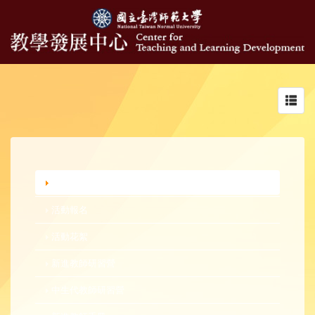
Toggl
navig
行政公告
活動報名
活動花絮
新進教師研習營
中生代教師研習營