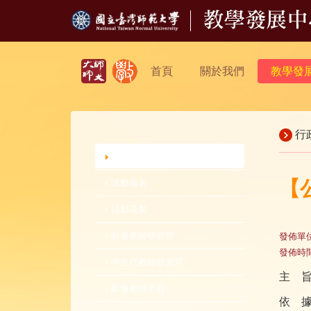
首頁
關於我們
教學發
行
行政公告
【
活動報名
活動花絮
新進教師研習營
發佈單
發佈時
中生代教師研習營
主 
新進教師手冊
依 據