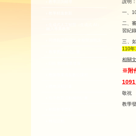
說明
教學諮詢輔導
一、1
教學精進創新
二、
生成式人工智慧（生成式 AI）
融入專業教學
習紀
同儕觀課與回饋-全校開放觀課
三、
110年
教學實踐研究計畫
相關
EMI 教師專業發展
※附
教師專業成長數位課程
10
總整課程計畫
敬祝
性平教育活動補助計畫
教學發
教師教學獎勵
轉知活動