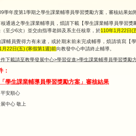
：
09學年度第1學期之學生課業輔導員學習獎勵方案，審核結果如
審核通過之學生課業輔導員，煩請下載【學生課業輔導員學習獎
錄（至少6次）並交由指導老師及系主任核章，於
110年1月22日(
如課輔員覺得力有未逮，或於期末前未完成輔導，煩請填寫【
1月22日(五) (寒假第1週)前
向教發中心申請終止輔導。
文件下載請至教學發展中心>學習促進>學生課業輔導員學習獎勵
件：
91「學生課業輔導員學習獎勵方案」審核結果
 平安順心
展中心 敬上