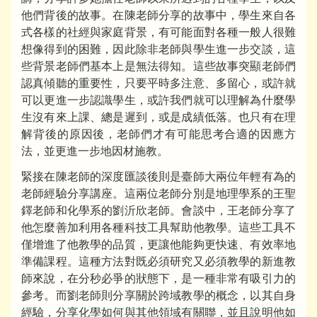
他們背後的故事。在陳老師分享的故事中，學生來自各
式各樣的社經與家庭背景，有可能面對各種一般人很難
想像得到的困難，因此除非老師與學生進一步交談，這
些背景老師們基本上是無法得知。這些故事突顯老師們
認真傾聽的重要性，只要平時多注意、多留心，或許就
可以更進一步認識學生，或許我們就可以理解為什麼學
生沒有來上課、總是遲到，或是成績低落。也只有在理
解背後的原因後，老師們才有可能思考合適的因應方
法，並更進一步地因材施教。
緊接在陳老師的深度匯談後則是臺師大兩位年輕有為的
老師經驗分享講座。這兩位老師分別是地理學系的王聖
鐸老師和化學系的劉沂欣老師。會談中，王老師分享了
他怎麼善加利用各種科技工具幫助他教學。這些工具不
僅增進了他教學的品質，更讓他能夠更快速、有效率地
準備課程。這種方法對既必須研究又必須教學的新進教
師來說，在分秒必爭的狀態下，是一種非常有吸引力的
參考。而劉老師則分享關於跨域教學的概念，以其自身
經驗，分享化學如何與其他領域有關聯，並且說明他如