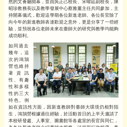
然的文薈廳開幕，並由吳正己校長、宋曜廷副校長，陳
昭珍教務長以及教學發展中心蔡雅薰主任共同參加，主
持開幕儀式，歡迎這學期各位新進老師。各位長官除了
向今年的新進教師表達歡迎之意外，更是分享了一些經
驗，並預祝各位老師未來在臺師大的研究與教學均能夠
成功順利。
如同過去
幾年，這
次的鴻鵠
營也維持
著資訊
性、有趣
性和多樣
性的三大
特色。例
如在資訊性方面，因新進教師對臺師大環境仍相對陌
生，鴻鵠營根據過往經驗，於活動首日的上半天邀請了
本校研發處、人事室、圖書館等各處室的長官與同仁，