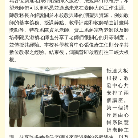
為各位新進老師介紹臺師大服務、法規與行政程序，希
望老師們可以更熟悉並適應未來在臺師大的工作生涯。
陳教務長亦解說關於本校教與學的期望與資源，例如教
師的基本義務、授課鐘點、教學評鑑和教師精進計畫與
獎勵等。特教系陳貞夙老師、資工系蔣宗哲老師以及師
培學院吳淑禎老師也分享了老師們很關心的升等制度，
並傳授其經驗。本校科學教育中心張俊彥主任則分享其
數位教學之經驗。結束後，鴻鵠營即啟程前往三峽大板
根。
抵達大板
根後，教
發中心共
安排了兩
個講座。
第一個講
座是由心
輔系陳慧
娟老師主
講，分享許多她擔任老師以來所遇到的各種學生，以及