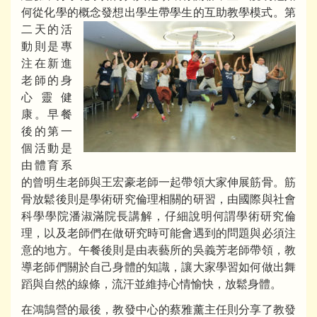
何從化學的概念發想出學生帶學生的互助教學模式。
第
二天的活
動則是專
注在新進
老師的身
心靈健
康。早餐
後的第一
個活動是
由體育系
的曾明生老師與王宏豪老師一起帶領大家伸展筋骨。筋
骨放鬆後則是學術研究倫理相關的研習，由國際與社會
科學學院潘淑滿院長講解，仔細說明何謂學術研究倫
理，以及老師們在做研究時可能會遇到的問題與必須注
意的地方。午餐後則是由表藝所的吳義芳老師帶領，教
導老師們關於自己身體的知識，讓大家學習如何做出舞
蹈與自然的線條，流汗並維持心情愉快，放鬆身體。
在鴻鵠營的最後，教發中心的蔡雅薰主任則分享了教發