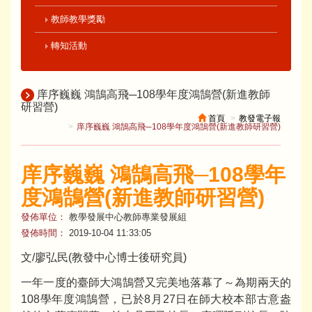
教師教學獎勵
轉知活動
庠序巍巍 鴻鵠高飛─108學年度鴻鵠營(新進教師
研習營)
首頁
教發電子報
庠序巍巍 鴻鵠高飛─108學年度鴻鵠營(新進教師研習營)
庠序巍巍 鴻鵠高飛─108學年
度鴻鵠營(新進教師研習營)
發佈單位：
教學發展中心教師專業發展組
發佈時間：
2019-10-04 11:33:05
文/廖弘民(教發中心博士後研究員)
一年一度的臺師大鴻鵠營又完美地落幕了～為期兩天的
108學年度鴻鵠營，已於8月27日在師大校本部古意盎