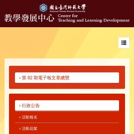
Toggl
navig
第 82 期電子報文章總覽
行政公告
活動報名
活動花絮