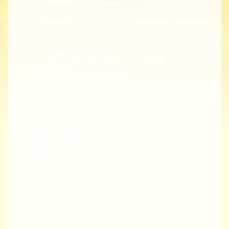
新進教師手冊
教學諮詢輔導
教學精進創新
生成式人工智慧（生成式 AI）融入專業教學
同儕觀課與回饋-全校開放觀課
教學實踐研究計畫
EMI 教師專業發展
教師專業成長數位課程
總整課程計畫
性平教育活動補助計畫
教師教學獎勵
轉知活動