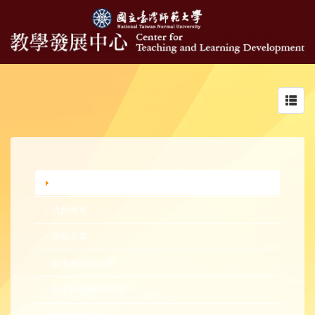
Toggl
navig
行政公告
活動報名
活動花絮
新進教師研習營
中生代教師研習營