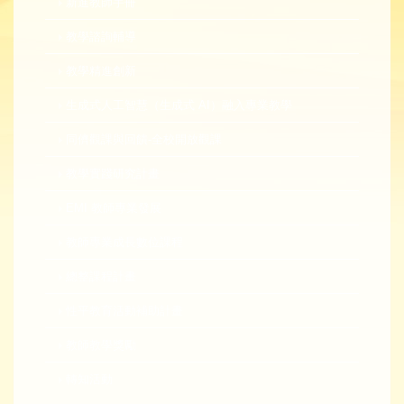
新進教師手冊
教學諮詢輔導
教學精進創新
生成式人工智慧（生成式 AI）融入專業教學
同儕觀課與回饋-全校開放觀課
教學實踐研究計畫
EMI 教師專業發展
教師專業成長數位課程
總整課程計畫
性平教育活動補助計畫
教師教學獎勵
轉知活動