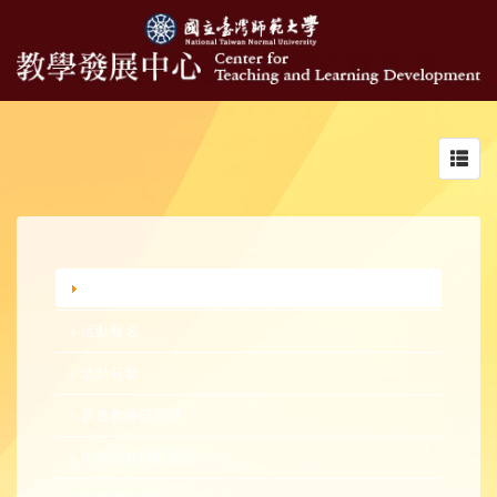
Toggl
navig
行政公告
活動報名
活動花絮
新進教師研習營
中生代教師研習營