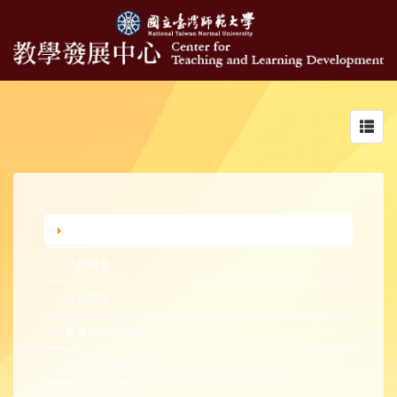
Toggl
navig
行政公告
活動報名
活動花絮
新進教師研習營
中生代教師研習營