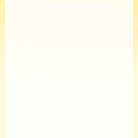
新進教師手冊
教學諮詢輔導
教學精進創新
生成式人工智慧（生成式 AI）融入專業教學
同儕觀課與回饋-全校開放觀課
教學實踐研究計畫
EMI 教師專業發展
教師專業成長數位課程
總整課程計畫
性平教育活動補助計畫
教師教學獎勵
轉知活動