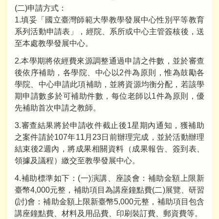
(二)申請方式：
1.填妥「國立臺灣師範大學教學發展中心性別平等教育
系列活動申請表」，經院、系所或中心主管簽核後，送
至本處教學發展中心。
2.本學期將依經費來源調整通過申請之件數，並於審查
後依序補助，各學院、中心以2件為原則，惟為鼓勵各
學院、中心申請此項補助，並將資源均衡分配，若該學
期申請數多於可補助件數，每位老師以1件為原則，優
先補助首次申請之教師。
3.審查結果將於申請收件截止後1星期內通知，獲補助
之案件請於107年11月23日前辦理完成，並於活動辦理
結束後2週內，將成果相關資料（成果報告、簽到表、
領據及議程）繳交至教學發展中心。
4.補助標準如下：(一)演講、座談會：補助金額上限新
臺幣4,000元整，補助項目為講座鐘點費(二)展覽、研習
(討)會：補助金額上限新臺幣5,000元整，補助項目包含
講座鐘點費、材料及用品費、印刷裝訂費、郵資費等。