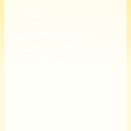
新進教師手冊
教學諮詢輔導
教學精進創新
生成式人工智慧（生成式 AI）融入專業教學
同儕觀課與回饋-全校開放觀課
教學實踐研究計畫
EMI 教師專業發展
教師專業成長數位課程
總整課程計畫
性平教育活動補助計畫
教師教學獎勵
轉知活動