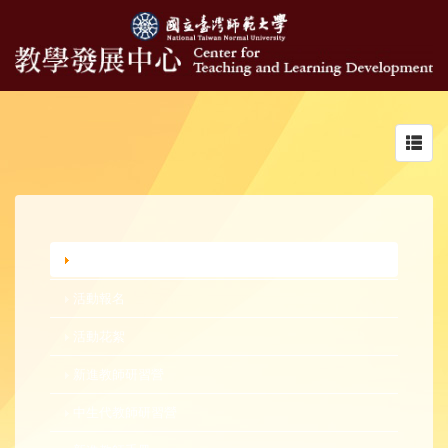
Toggl
navig
行政公告
活動報名
活動花絮
新進教師研習營
中生代教師研習營