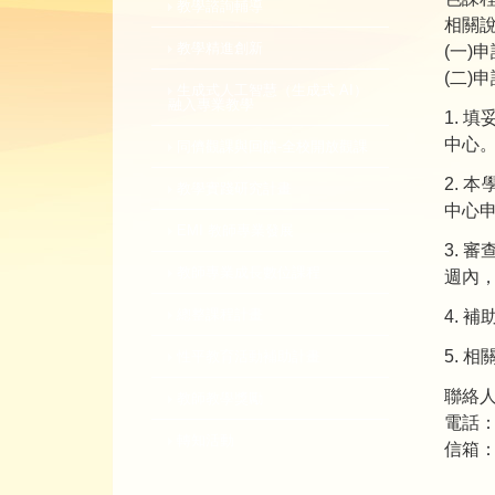
教學諮詢輔導
相關
教學精進創新
(一)
(二)
生成式人工智慧（生成式 AI）
融入專業教學
1.
中心
同儕觀課與回饋-全校開放觀課
2.
教學實踐研究計畫
中心
EMI 教師專業發展
3. 
教師專業成長數位課程
週內
總整課程計畫
4. 
5. 
性平教育活動補助計畫
聯絡人
教師教學獎勵
電話：7
轉知活動
信箱：sm