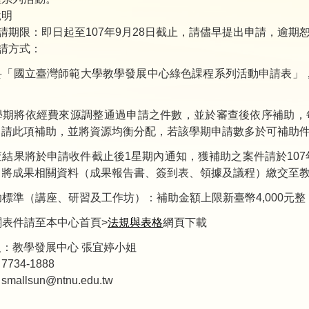
說明
申請期限：即日起至107年9月28日截止，請儘早提出申請，逾期
申請方式：
 填妥「國立臺灣師範大學教學發展中心綠色課程系列活動申請表
。
 本學期將依經費來源調整通過申請之件數，並於審查後依序補助
申請此項補助，並將資源均衡分配，若該學期申請數多於可補助
審查結果將於申請收件截止後1星期內通知，獲補助之案件請於107
，將成果相關資料（成果報告書、簽到表、領據及議程）繳交至
補助標準（講座、研習及工作坊）：補助金額上限新臺幣4,000元
相關表件請至本中心首頁>
法規與表格
網頁下載
：教學發展中心 張宜婷小姐
734-1888
allsun@ntnu.edu.tw