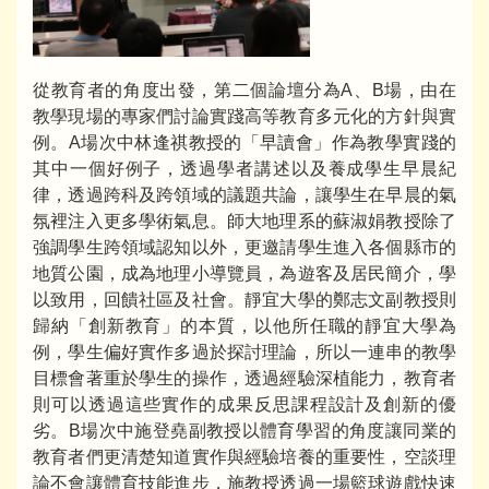
從教育者的角度出發，第二個論壇分為A、B場，由在
教學現場的專家們討論實踐高等教育多元化的方針與實
例。A場次中林逢祺教授的「早讀會」作為教學實踐的
其中一個好例子，透過學者講述以及養成學生早晨紀
律，透過跨科及跨領域的議題共論，讓學生在早晨的氣
氛裡注入更多學術氣息。師大地理系的蘇淑娟教授除了
強調學生跨領域認知以外，更邀請學生進入各個縣市的
地質公園，成為地理小導覽員，為遊客及居民簡介，學
以致用，回饋社區及社會。靜宜大學的鄭志文副教授則
歸納「創新教育」的本質，以他所任職的靜宜大學為
例，學生偏好實作多過於探討理論，所以一連串的教學
目標會著重於學生的操作，透過經驗深植能力，教育者
則可以透過這些實作的成果反思課程設計及創新的優
劣。B場次中施登堯副教授以體育學習的角度讓同業的
教育者們更清楚知道實作與經驗培養的重要性，空談理
論不會讓體育技能進步，施教授透過一場籃球遊戲快速