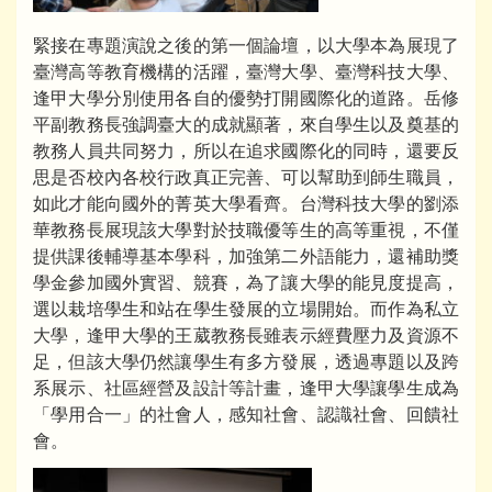
緊接在專題演說之後的第一個論壇，以大學本為展現了
臺灣高等教育機構的活躍，臺灣大學、臺灣科技大學、
逢甲大學分別使用各自的優勢打開國際化的道路。岳修
平副教務長強調臺大的成就顯著，來自學生以及奠基的
教務人員共同努力，所以在追求國際化的同時，還要反
思是否校內各校行政真正完善、可以幫助到師生職員，
如此才能向國外的菁英大學看齊。台灣科技大學的劉添
華教務長展現該大學對於技職優等生的高等重視，不僅
提供課後輔導基本學科，加強第二外語能力，還補助獎
學金參加國外實習、競賽，為了讓大學的能見度提高，
選以栽培學生和站在學生發展的立場開始。而作為私立
大學，逢甲大學的王葳教務長雖表示經費壓力及資源不
足，但該大學仍然讓學生有多方發展，透過專題以及跨
系展示、社區經營及設計等計畫，逢甲大學讓學生成為
「學用合一」的社會人，感知社會、認識社會、回饋社
會。