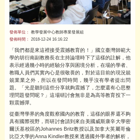
發佈單位：
教學發展中心教師專業發展組
發佈時間：
2018-12-24 16:16:22
「我們都是來這裡接受震撼教育的！」國立臺灣師範大
學的胡衍南副教務長在主持論壇時下了這樣的註解，他
表示經過幾小時的經驗分享與困境分析，在場的學者、
教職人員們其實內心是很敬畏的，對於這目前的現況兢
兢業業之外，所以在發問時間，幾乎沒有學者提出問
題。「光是聽到這些分享就夠震撼了，怎麼還有心思整
理問題發問呢？」這場研討會無非是為高等教育投下一
顆震撼彈。
從臺灣學界的角度觀察國內的教育，這樣的眼界還不夠
具有國際視野，而研討會請到來自美國威斯康辛大學密
爾沃基校區的Johannes Britz教授以及加拿大英屬哥倫
比亞大學的Anna Kindler教授來透過國外學者的解析，